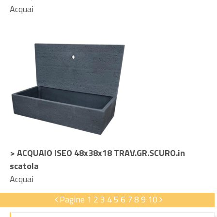
Acquai
> ACQUAIO ISEO 48x38x18 TRAV.GR.SCURO.in
scatola
Acquai
Pagine
1
2
3
4
5
6
7
8
9
10